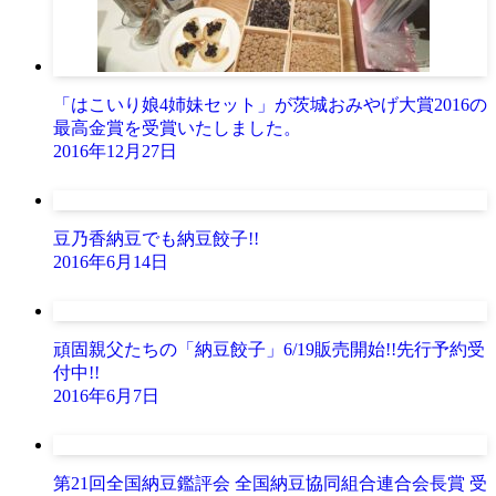
「はこいり娘4姉妹セット」が茨城おみやげ大賞2016の
最高金賞を受賞いたしました。
2016年12月27日
豆乃香納豆でも納豆餃子!!
2016年6月14日
頑固親父たちの「納豆餃子」6/19販売開始!!先行予約受
付中!!
2016年6月7日
第21回全国納豆鑑評会 全国納豆協同組合連合会長賞 受